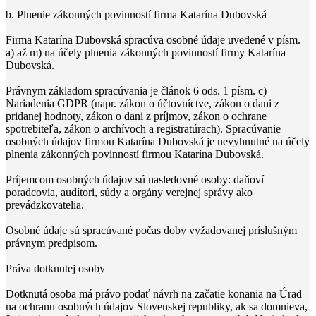
b. Plnenie zákonných povinností firma Katarína Dubovská
Firma Katarína Dubovská spracúva osobné údaje uvedené v písm.
a) až m) na účely plnenia zákonných povinností firmy Katarína
Dubovská.
Právnym základom spracúvania je článok 6 ods. 1 písm. c)
Nariadenia GDPR (napr. zákon o účtovníctve, zákon o dani z
pridanej hodnoty, zákon o dani z príjmov, zákon o ochrane
spotrebiteľa, zákon o archívoch a registratúrach). Spracúvanie
osobných údajov firmou Katarína Dubovská je nevyhnutné na účely
plnenia zákonných povinností firmou Katarína Dubovská.
Príjemcom osobných údajov sú nasledovné osoby: daňoví
poradcovia, audítori, súdy a orgány verejnej správy ako
prevádzkovatelia.
Osobné údaje sú spracúvané počas doby vyžadovanej príslušným
právnym predpisom.
Práva dotknutej osoby
Dotknutá osoba má právo podať návrh na začatie konania na Úrad
na ochranu osobných údajov Slovenskej republiky, ak sa domnieva,