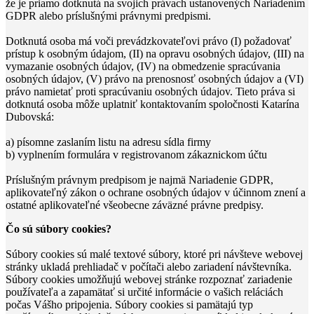
že je priamo dotknutá na svojich právach ustanovených Nariadením
GDPR alebo príslušnými právnymi predpismi.
Dotknutá osoba má voči prevádzkovateľovi právo (I) požadovať
prístup k osobným údajom, (II) na opravu osobných údajov, (III) na
vymazanie osobných údajov, (IV) na obmedzenie spracúvania
osobných údajov, (V) právo na prenosnosť osobných údajov a (VI)
právo namietať proti spracúvaniu osobných údajov. Tieto práva si
dotknutá osoba môže uplatniť kontaktovaním spoločnosti Katarína
Dubovská:
a) písomne zaslaním listu na adresu sídla firmy
b) vyplnením formulára v registrovanom zákaznickom účtu
Príslušným právnym predpisom je najmä Nariadenie GDPR,
aplikovateľný zákon o ochrane osobných údajov v účinnom znení a
ostatné aplikovateľné všeobecne záväzné právne predpisy.
Čo sú súbory cookies?
Súbory cookies sú malé textové súbory, ktoré pri návšteve webovej
stránky ukladá prehliadač v počítači alebo zariadení návštevníka.
Súbory cookies umožňujú webovej stránke rozpoznať zariadenie
používateľa a zapamätať si určité informácie o vašich reláciách
počas Vášho pripojenia. Súbory cookies si pamätajú typ