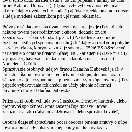
tovar (číslo účtu, uhradená suma, dátum pripísania úhrady na účet
firmy Katarína Dubovská), (II) na účely vybavovania reklamácií
okrem údajov uvedených v bode (I) aj údaje o reklamovanom tovare
a údaje uvedené zákazníkom pri uplatnení reklamácii
Právnym základom spracúvania osobných údajov je (I) v prípade
nákupu tovaru prostredníctvom e-shopu, dodania tovaru
zákazníkovi – článok 6 ods. 1 písm. b) Nariadenia o ochrane
fyzických osôb pri spracúvaní osobných údajov a o voľnom pohybe
takýchto údajov, ktorým sa zrušuje smernica 95/46/ES (všeobecné
nariadenie o ochrane údajov) (ďalej len „Nariadenie GDPR“) a (II)
v prípade vybavovania reklamácií – článok 6 ods. 1 písm. c)
Nariadenia GDPR.
Spracúvanie osobných údajov firmou Katarína Dubovská je (I) v
prípade nákupu tovaru prostredníctvom e-shopu, dodania tovaru
zákazníkovi je nevyhnutné na plnenie zmluvy o kúpe tovaru a (II) v
prípade vybavovania reklamácií na účely plnenia zákonnej
povinnosti firmy Katarína Dubovská.
Príjemcami osobných údajov sú nasledovné osoby: kuriérska alebo
prepravná spoločnosť, ktorá zabezpečuje dodávku tovaru
zákazníkovi, ako ďalší prevádzkovateľ alebo sprostredkovateľ,
Osobné údaje sú spracúvané počas obdobia plnenia zmluvy o kúpe
tovaru a počas plynutia záručnej lehoty na dodaný tovar.