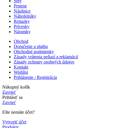
Sety
Prstene
Náušnice
Náhrdelníky
Retiazky
Prívesky
Náramky
Obchod
Doručenie a platba
Obchodné podmienky
Zásady vrátenia peňazí a reklamácií
Zásady ochrany osobných údajov
Kontakt
Wishlist
Prihlásenie / Registrácia
Nákupný košík
Zavrieť
Prihlásiť sa
Zavrieť
Ešte nemáte účet?
Vytvoriť účet
Produkty