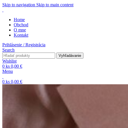
Skip to navigation
Skip to main content
Home
Obchod
O mne
Kontakt
Prihlásenie / Registrácia
Search
Vyhľadávanie
Wishlist
0
ks
0,00
€
Menu
0
ks
0,00
€