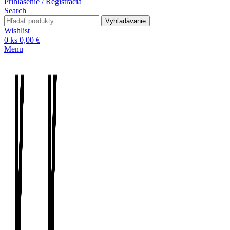
Prihlásenie / Registrácia
Search
Vyhľadávanie
Wishlist
0
ks
0,00
€
Menu