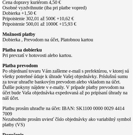
Cena dopravy kuriérom 4,50 €
Osobné vyzdvihnutie (iba pri platbe vopred)
Dobierka +1,50 €
Pripoistenie 302,01 až 500€ +10,62 €
Pripoistenie 500,01 až 1000€ +15,93 €
Možnosti platby
Dobierka , Prevodom na účet, Platobnou kartou
Platba na dobierku
Pri prevzatí v hotovosti alebo kartou.
Platba prevodom
Po objednaní tovaru Vám zašleme e-mail s prefektúrou, v ktorej sú
všetky potrebné údaje k úhrade Vašej objednávky. Príslušnú sumu
za tovar uhraďte bankovým prevodom alebo vkladom na účet.
Ďalšie pokyny nájdete v e-maily. V prípade platby prevodom na
účet bude Vaša objednávka expedovaná až po pripísaní úhrady na
náš účet.
Platbu prosím uhraďte na účet: IBAN: SK1100 0000 0029 4414
7009
Nezabudnite prosím uviesť číslo objednávky ako variabilný symbol
platby (VS)
Doručenie