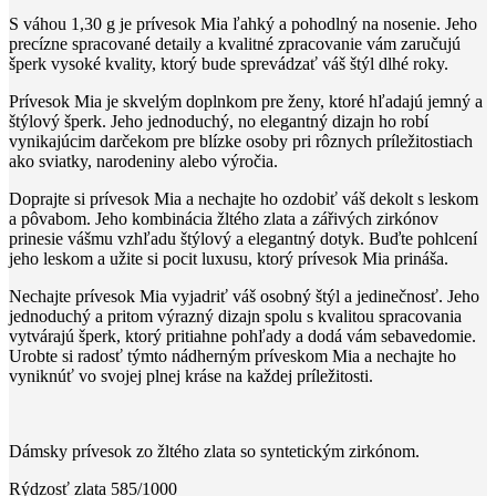
S váhou 1,30 g je prívesok Mia ľahký a pohodlný na nosenie. Jeho
precízne spracované detaily a kvalitné zpracovanie vám zaručujú
šperk vysoké kvality, ktorý bude sprevádzať váš štýl dlhé roky.
Prívesok Mia je skvelým doplnkom pre ženy, ktoré hľadajú jemný a
štýlový šperk. Jeho jednoduchý, no elegantný dizajn ho robí
vynikajúcim darčekom pre blízke osoby pri rôznych príležitostiach
ako sviatky, narodeniny alebo výročia.
Doprajte si prívesok Mia a nechajte ho ozdobiť váš dekolt s leskom
a pôvabom. Jeho kombinácia žltého zlata a zářivých zirkónov
prinesie vášmu vzhľadu štýlový a elegantný dotyk. Buďte pohlcení
jeho leskom a užite si pocit luxusu, ktorý prívesok Mia prináša.
Nechajte prívesok Mia vyjadriť váš osobný štýl a jedinečnosť. Jeho
jednoduchý a pritom výrazný dizajn spolu s kvalitou spracovania
vytvárajú šperk, ktorý pritiahne pohľady a dodá vám sebavedomie.
Urobte si radosť týmto nádherným príveskom Mia a nechajte ho
vyniknúť vo svojej plnej kráse na každej príležitosti.
Dámsky prívesok zo žltého zlata so syntetickým zirkónom.
Rýdzosť zlata 585/1000