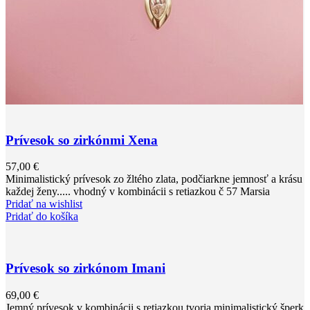
Prívesok so zirkónmi Xena
57,00
€
Minimalistický prívesok zo žltého zlata, podčiarkne jemnosť a krásu
každej ženy..... vhodný v kombinácii s retiazkou č 57 Marsia
Pridať na wishlist
Pridať do košíka
Prívesok so zirkónom Imani
69,00
€
Jemný prívesok v kombinácii s retiazkou tvoria minimalistický šperk