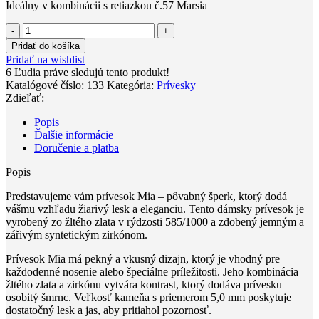
Ideálny v kombinácii s retiazkou č.57 Marsia
množstvo
Prívesok
Pridať do košíka
so
Pridať na wishlist
zirkónom
6
Ľudia práve sledujú tento produkt!
Mia
Katalógové číslo:
133
Kategória:
Prívesky
Zdieľať:
Popis
Ďalšie informácie
Doručenie a platba
Popis
Predstavujeme vám prívesok Mia – pôvabný šperk, ktorý dodá
vášmu vzhľadu žiarivý lesk a eleganciu. Tento dámsky prívesok je
vyrobený zo žltého zlata v rýdzosti 585/1000 a zdobený jemným a
zářivým syntetickým zirkónom.
Prívesok Mia má pekný a vkusný dizajn, ktorý je vhodný pre
každodenné nosenie alebo špeciálne príležitosti. Jeho kombinácia
žltého zlata a zirkónu vytvára kontrast, ktorý dodáva prívesku
osobitý šmrnc. Veľkosť kameňa s priemerom 5,0 mm poskytuje
dostatočný lesk a jas, aby pritiahol pozornosť.