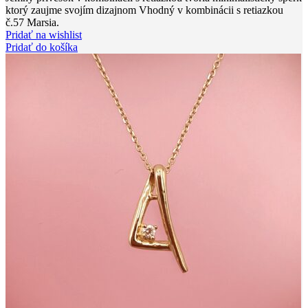
ktorý zaujme svojím dizajnom Vhodný v kombinácii s retiazkou
č.57 Marsia.
Pridať na wishlist
Pridať do košíka