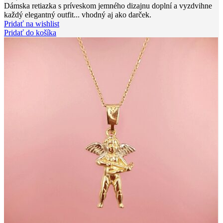
Dámska retiazka s príveskom jemného dizajnu doplní a vyzdvihne
každý elegantný outfit... vhodný aj ako darček.
Pridať na wishlist
Pridať do košíka