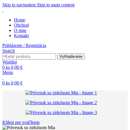
Skip to navigation
Skip to main content
Home
Obchod
O mne
Kontakt
Prihlásenie / Registrácia
Search
Vyhľadávanie
Wishlist
0
ks
0,00
€
Menu
0
ks
0,00
€
Klikni pre zväčšenie