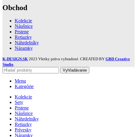
Obchod
Kolekcie
Náušnice
Prstene
Retiazky
Náhrdelníky
Náramky
K-DESIGN.SK
2023 Všetky práva vyhradené. CREATED BY
GBD Creative
Studio
.
Vyhľadávanie
Menu
Kategórie
Kolekcie
Sety
Prstene
Náušnice
Náhrdelníky
Retiazky
Prívesky
Náramky