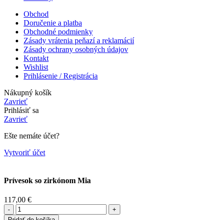
Obchod
Doručenie a platba
Obchodné podmienky
Zásady vrátenia peňazí a reklamácií
Zásady ochrany osobných údajov
Kontakt
Wishlist
Prihlásenie / Registrácia
Nákupný košík
Zavrieť
Prihlásiť sa
Zavrieť
Ešte nemáte účet?
Vytvoriť účet
Prívesok so zirkónom Mia
117,00
€
množstvo
Prívesok
Pridať do košíka