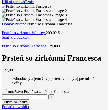
Klikni pre zväčšenie
Domov
Prstene
Prsteň so zirkónmi Francesca
Prsteň so zirkónmi Whitney
209,00
€
Späť k produktom
Prsteň so zirkónmi Fernanda
139,00
€
Prsteň so zirkónmi Francesca
127,00
€
Jednoduchý a jemný typ prsteňa vhodný aj pre mladé
slečny.
množstvo Prsteň so zirkónmi Francesca
Pridať do košíka
Pridať na wishlist