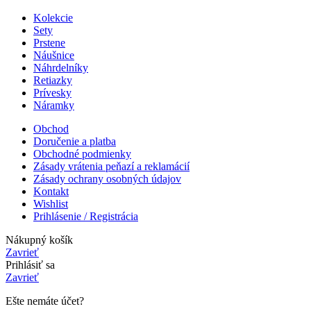
Kolekcie
Sety
Prstene
Náušnice
Náhrdelníky
Retiazky
Prívesky
Náramky
Obchod
Doručenie a platba
Obchodné podmienky
Zásady vrátenia peňazí a reklamácií
Zásady ochrany osobných údajov
Kontakt
Wishlist
Prihlásenie / Registrácia
Nákupný košík
Zavrieť
Prihlásiť sa
Zavrieť
Ešte nemáte účet?