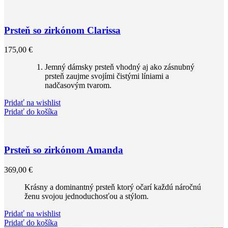
Prsteň so zirkónom Clarissa
175,00
€
Jemný dámsky prsteň vhodný aj ako zásnubný
prsteň zaujme svojími čistými líniami a
nadčasovým tvarom.
Pridať na wishlist
Pridať do košíka
Prsteň so zirkónom Amanda
369,00
€
Krásny a dominantný prsteň ktorý očarí každú náročnú
ženu svojou jednoduchosťou a stýlom.‎
Pridať na wishlist
Pridať do košíka