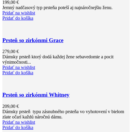
199,00
€
Jemný nadčasový typ prsteňa poteší aj najnáročnejšiu ženu.
Pridať na wishlist
Pridať do košíka
Prsteň so zirkónmi Grace
279,00
€
Dámsky prsteň ktorý dodá každej žene sebavedomie a pocit
výnimočnosti...
Pridať na wishlist
Pridať do košíka
Prsteň so zirkónmi Whitney
209,00
€
Dámsky prsteň typu zásnubného prsteňa vo vyhotovení v bielom
zlate očarí každú náročnú dámu.
Pridať na wishlist
Pridať do košíka