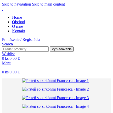
Skip to navigation
Skip to main content
Home
Obchod
O mne
Kontakt
Prihlásenie / Registrácia
Search
Vyhľadávanie
Wishlist
0
ks
0,00
€
Menu
0
ks
0,00
€