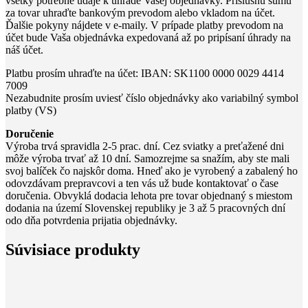
všetky potrebné údaje k úhrade Vašej objednávky. Príslušnú sumu
za tovar uhraďte bankovým prevodom alebo vkladom na účet.
Ďalšie pokyny nájdete v e-maily. V prípade platby prevodom na
účet bude Vaša objednávka expedovaná až po pripísaní úhrady na
náš účet.
Platbu prosím uhraďte na účet: IBAN: SK1100 0000 0029 4414
7009
Nezabudnite prosím uviesť číslo objednávky ako variabilný symbol
platby (VS)
Doručenie
Výroba trvá spravidla 2-5 prac. dní. Cez sviatky a preťažené dni
môže výroba trvať až 10 dní. Samozrejme sa snažím, aby ste mali
svoj balíček čo najskôr doma. Hneď ako je vyrobený a zabalený ho
odovzdávam prepravcovi a ten vás už bude kontaktovať o čase
doručenia. Obvyklá dodacia lehota pre tovar objednaný s miestom
dodania na území Slovenskej republiky je 3 až 5 pracovných dní
odo dňa potvrdenia prijatia objednávky.
Súvisiace produkty