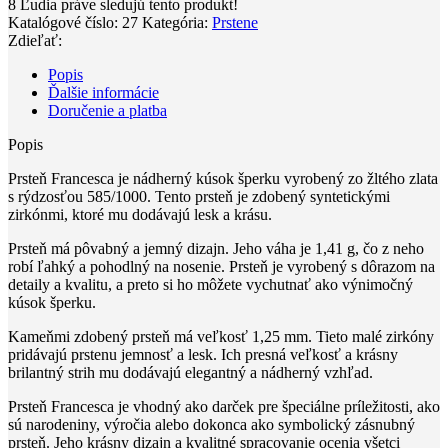
8
Ľudia práve sledujú tento produkt!
Katalógové číslo:
27
Kategória:
Prstene
Zdieľať:
Popis
Ďalšie informácie
Doručenie a platba
Popis
Prsteň Francesca je nádherný kúsok šperku vyrobený zo žltého zlata
s rýdzosťou 585/1000. Tento prsteň je zdobený syntetickými
zirkónmi, ktoré mu dodávajú lesk a krásu.
Prsteň má pôvabný a jemný dizajn. Jeho váha je 1,41 g, čo z neho
robí ľahký a pohodlný na nosenie. Prsteň je vyrobený s dôrazom na
detaily a kvalitu, a preto si ho môžete vychutnať ako výnimočný
kúsok šperku.
Kameňmi zdobený prsteň má veľkosť 1,25 mm. Tieto malé zirkóny
pridávajú prstenu jemnosť a lesk. Ich presná veľkosť a krásny
brilantný strih mu dodávajú elegantný a nádherný vzhľad.
Prsteň Francesca je vhodný ako darček pre špeciálne príležitosti, ako
sú narodeniny, výročia alebo dokonca ako symbolický zásnubný
prsteň. Jeho krásny dizajn a kvalitné spracovanie ocenia všetci