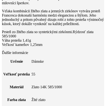
milovníci šperkov.
Vďaka kombinácii žltého zlata a jemných zirkónov vytvára prsteň
Francesca dokonalú harmóniu medzi eleganciou a štýlom. Jeho
jednoduchý a pritom pôvabný dizajn robí z tohto prsteňa výnimočný
kúsok, ktorý dokáže vyniknúť na každej príležitosti.
Prsteň zo žltého zlata so syntetickými zirkónmi.Rýdzosť zlata
585/1000
Váha prsteňa 1,41g
Veľkosť kameňov 1,25mm
Ďalšie informácie
Určenie
Dámske
Veľkosť prsteňa
55
Materiál
Zlato 14K 585/1000
Farba zlata
Žlté zlato