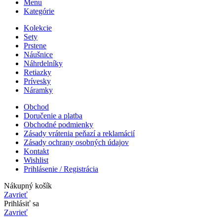
Menu
Kategórie
Kolekcie
Sety
Prstene
Náušnice
Náhrdelníky
Retiazky
Prívesky
Náramky
Obchod
Doručenie a platba
Obchodné podmienky
Zásady vrátenia peňazí a reklamácií
Zásady ochrany osobných údajov
Kontakt
Wishlist
Prihlásenie / Registrácia
Nákupný košík
Zavrieť
Prihlásiť sa
Zavrieť