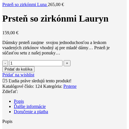
Prsteň so zirkónmi Luna
265,00
€
Prsteň so zirkónmi Lauryn
159,00
€
Dámsky prsteň zaujme svojou jednoduchosťou a leskom
vsadených zirkónov vhodný aj pre mladé dámy… Prsteň je
súčasťou setu z našej ponuky…
množstvo
Prsteň
Pridať do košíka
so
Pridať na wishlist
zirkónmi
5
Ľudia práve sledujú tento produkt!
Lauryn
Katalógové číslo:
124
Kategória:
Prstene
Zdieľať:
Popis
Ďalšie informácie
Doručenie a platba
Popis