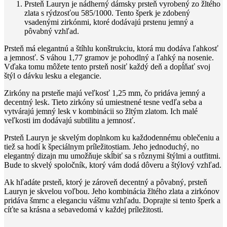
Prsteň Lauryn je nádherný dámsky prsteň vyrobený zo žltého
zlata s rýdzosťou 585/1000. Tento šperk je zdobený
vsadenými zirkónmi, ktoré dodávajú prstenu jemný a
pôvabný vzhľad.
Prsteň má elegantnú a štíhlu konštrukciu, ktorá mu dodáva ľahkosť
a jemnosť. S váhou 1,77 gramov je pohodlný a ľahký na nosenie.
Vďaka tomu môžete tento prsteň nosiť každý deň a dopĺňať svoj
štýl o dávku lesku a elegancie.
Zirkóny na prsteňe majú veľkosť 1,25 mm, čo pridáva jemný a
decentný lesk. Tieto zirkóny sú umiestnené tesne vedľa seba a
vytvárajú jemný lesk v kombinácii so žltým zlatom. Ich malé
veľkosti im dodávajú subtilitu a jemnosť.
Prsteň Lauryn je skvelým doplnkom ku každodennému oblečeniu a
tiež sa hodí k špeciálnym príležitostiam. Jeho jednoduchý, no
elegantný dizajn mu umožňuje skĺbiť sa s rôznymi štýlmi a outfitmi.
Bude to skvelý spoločník, ktorý vám dodá dôveru a štýlový vzhľad.
Ak hľadáte prsteň, ktorý je zároveň decentný a pôvabný, prsteň
Lauryn je skvelou voľbou. Jeho kombinácia žltého zlata a zirkónov
pridáva šmrnc a eleganciu vášmu vzhľadu. Doprajte si tento šperk a
cíťte sa krásna a sebavedomá v každej príležitosti.