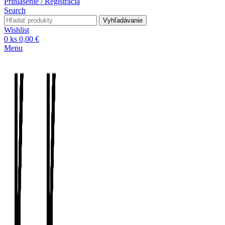
Prihlásenie / Registrácia
Search
Vyhľadávanie
Wishlist
0
ks
0,00
€
Menu