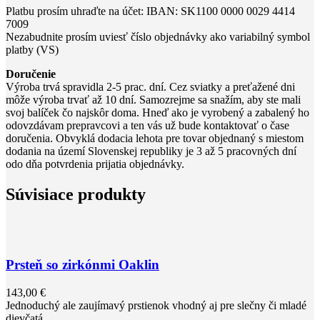
Platbu prosím uhraďte na účet: IBAN: SK1100 0000 0029 4414
7009
Nezabudnite prosím uviesť číslo objednávky ako variabilný symbol
platby (VS)
Doručenie
Výroba trvá spravidla 2-5 prac. dní. Cez sviatky a preťažené dni
môže výroba trvať až 10 dní. Samozrejme sa snažím, aby ste mali
svoj balíček čo najskôr doma. Hneď ako je vyrobený a zabalený ho
odovzdávam prepravcovi a ten vás už bude kontaktovať o čase
doručenia. Obvyklá dodacia lehota pre tovar objednaný s miestom
dodania na území Slovenskej republiky je 3 až 5 pracovných dní
odo dňa potvrdenia prijatia objednávky.
Súvisiace produkty
Prsteň so zirkónmi Oaklin
143,00
€
Jednoduchý ale zaujímavý prstienok vhodný aj pre slečny či mladé
dievčatá.