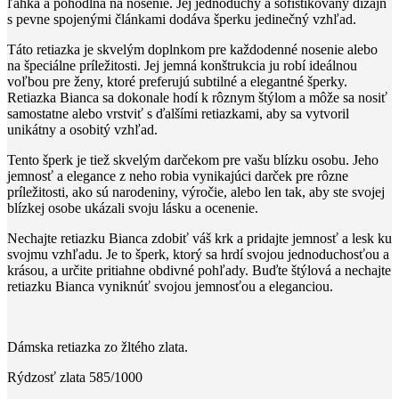
ľahká a pohodlná na nosenie. Jej jednoduchý a sofistikovaný dizajn
s pevne spojenými článkami dodáva šperku jedinečný vzhľad.
Táto retiazka je skvelým doplnkom pre každodenné nosenie alebo
na špeciálne príležitosti. Jej jemná konštrukcia ju robí ideálnou
voľbou pre ženy, ktoré preferujú subtilné a elegantné šperky.
Retiazka Bianca sa dokonale hodí k rôznym štýlom a môže sa nosiť
samostatne alebo vrstviť s ďalšími retiazkami, aby sa vytvoril
unikátny a osobitý vzhľad.
Tento šperk je tiež skvelým darčekom pre vašu blízku osobu. Jeho
jemnosť a elegance z neho robia vynikajúci darček pre rôzne
príležitosti, ako sú narodeniny, výročie, alebo len tak, aby ste svojej
blízkej osobe ukázali svoju lásku a ocenenie.
Nechajte retiazku Bianca zdobiť váš krk a pridajte jemnosť a lesk ku
svojmu vzhľadu. Je to šperk, ktorý sa hrdí svojou jednoduchosťou a
krásou, a určite pritiahne obdivné pohľady. Buďte štýlová a nechajte
retiazku Bianca vyniknúť svojou jemnosťou a eleganciou.
Dámska retiazka zo žltého zlata.
Rýdzosť zlata 585/1000