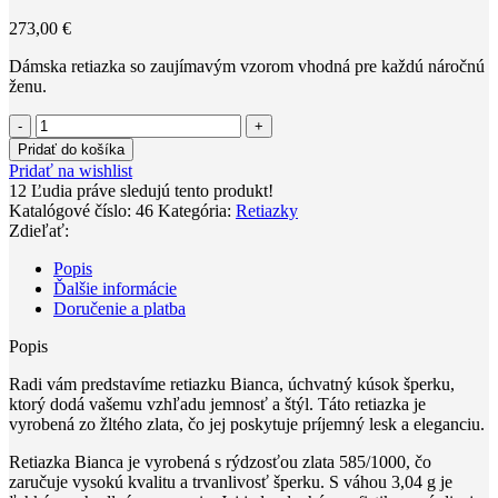
273,00
€
Dámska retiazka so zaujímavým vzorom vhodná pre každú náročnú
ženu.
množstvo
Retiazka
Pridať do košíka
Bianca
Pridať na wishlist
12
Ľudia práve sledujú tento produkt!
Katalógové číslo:
46
Kategória:
Retiazky
Zdieľať:
Popis
Ďalšie informácie
Doručenie a platba
Popis
Radi vám predstavíme retiazku Bianca, úchvatný kúsok šperku,
ktorý dodá vašemu vzhľadu jemnosť a štýl. Táto retiazka je
vyrobená zo žltého zlata, čo jej poskytuje príjemný lesk a eleganciu.
Retiazka Bianca je vyrobená s rýdzosťou zlata 585/1000, čo
zaručuje vysokú kvalitu a trvanlivosť šperku. S váhou 3,04 g je