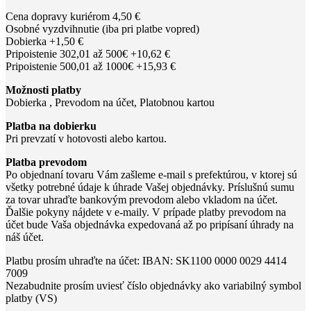
Cena dopravy kuriérom 4,50 €
Osobné vyzdvihnutie (iba pri platbe vopred)
Dobierka +1,50 €
Pripoistenie 302,01 až 500€ +10,62 €
Pripoistenie 500,01 až 1000€ +15,93 €
Možnosti platby
Dobierka , Prevodom na účet, Platobnou kartou
Platba na dobierku
Pri prevzatí v hotovosti alebo kartou.
Platba prevodom
Po objednaní tovaru Vám zašleme e-mail s prefektúrou, v ktorej sú
všetky potrebné údaje k úhrade Vašej objednávky. Príslušnú sumu
za tovar uhraďte bankovým prevodom alebo vkladom na účet.
Ďalšie pokyny nájdete v e-maily. V prípade platby prevodom na
účet bude Vaša objednávka expedovaná až po pripísaní úhrady na
náš účet.
Platbu prosím uhraďte na účet: IBAN: SK1100 0000 0029 4414
7009
Nezabudnite prosím uviesť číslo objednávky ako variabilný symbol
platby (VS)