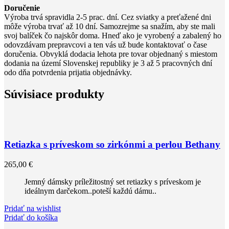
Doručenie
Výroba trvá spravidla 2-5 prac. dní. Cez sviatky a preťažené dni
môže výroba trvať až 10 dní. Samozrejme sa snažím, aby ste mali
svoj balíček čo najskôr doma. Hneď ako je vyrobený a zabalený ho
odovzdávam prepravcovi a ten vás už bude kontaktovať o čase
doručenia. Obvyklá dodacia lehota pre tovar objednaný s miestom
dodania na území Slovenskej republiky je 3 až 5 pracovných dní
odo dňa potvrdenia prijatia objednávky.
Súvisiace produkty
Retiazka s príveskom so zirkónmi a perlou Bethany
265,00
€
Jemný dámsky príležitostný set retiazky s príveskom je
ideálnym darčekom..poteší každú dámu..
Pridať na wishlist
Pridať do košíka