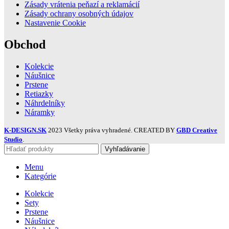
Zásady vrátenia peňazí a reklamácií
Zásady ochrany osobných údajov
Nastavenie Cookie
Obchod
Kolekcie
Náušnice
Prstene
Retiazky
Náhrdelníky
Náramky
K-DESIGN.SK
2023 Všetky práva vyhradené. CREATED BY
GBD Creative
Studio
.
Vyhľadávanie
Menu
Kategórie
Kolekcie
Sety
Prstene
Náušnice