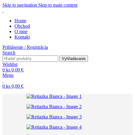
Skip to navigation
Skip to main content
Home
Obchod
O mne
Kontakt
Prihlásenie / Registrácia
Search
Vyhľadávanie
Wishlist
0
ks
0,00
€
Menu
0
ks
0,00
€