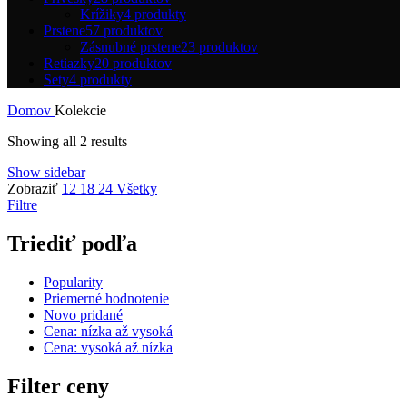
Krížiky
4 produkty
Prstene
57 produktov
Zásnubné prstene
23 produktov
Retiazky
20 produktov
Sety
4 produkty
Domov
Kolekcie
Sorted
Showing all 2 results
by
Show sidebar
popularity
Zobraziť
12
18
24
Všetky
Filtre
Triediť podľa
Popularity
Priemerné hodnotenie
Novo pridané
Cena: nízka až vysoká
Cena: vysoká až nízka
Filter ceny