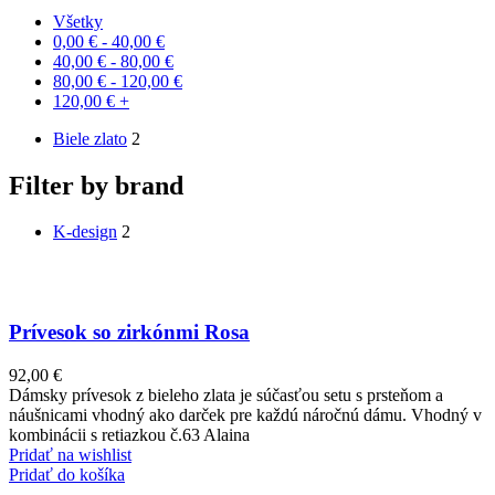
Všetky
0,00
€
-
40,00
€
40,00
€
-
80,00
€
80,00
€
-
120,00
€
120,00
€
+
Biele zlato
2
Filter by brand
K-design
2
Prívesok so zirkónmi Rosa
92,00
€
Dámsky prívesok z bieleho zlata je súčasťou setu s prsteňom a
náušnicami vhodný ako darček pre každú náročnú dámu. Vhodný v
kombinácii s retiazkou č.63 Alaina
Pridať na wishlist
Pridať do košíka