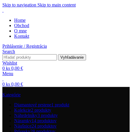
Skip to navigation
Skip to main content
Home
Obchod
O mne
Kontakt
Prihlásenie / Registrácia
Search
Vyhľadávanie
Wishlist
0
ks
0,00
€
Menu
0
ks
0,00
€
Kategórie
Diamantové prstene
1 produkt
Kolekcie
2 produkty
Náhrdelníky
3 produkty
Náramky
14 produktov
Náušnice
24 produktov
Prívesky
28 produktov