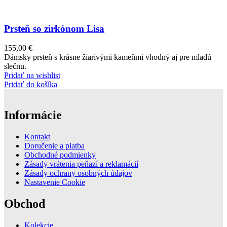
Prsteň so zirkónom Lisa
155,00
€
Dámsky prsteň s krásne žiarivými kameňmi vhodný aj pre mladú
slečnu.
Pridať na wishlist
Pridať do košíka
Informácie
Kontakt
Doručenie a platba
Obchodné podmienky
Zásady vrátenia peňazí a reklamácií
Zásady ochrany osobných údajov
Nastavenie Cookie
Obchod
Kolekcie