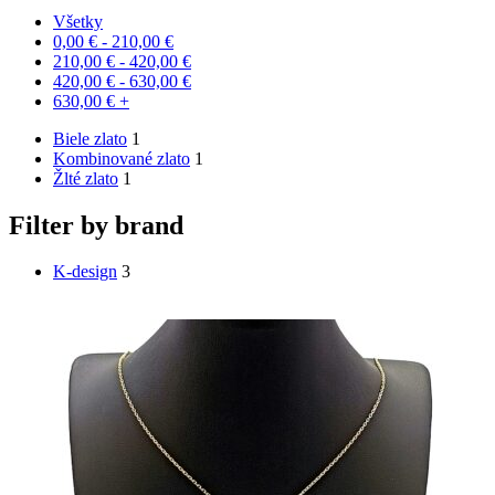
Všetky
0,00
€
-
210,00
€
210,00
€
-
420,00
€
420,00
€
-
630,00
€
630,00
€
+
Biele zlato
1
Kombinované zlato
1
Žlté zlato
1
Filter by brand
K-design
3