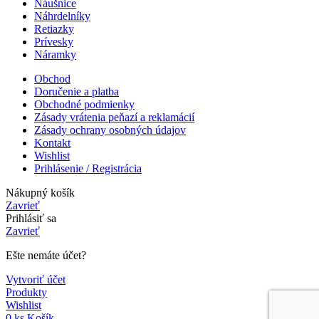
Náušnice
Náhrdelníky
Retiazky
Prívesky
Náramky
Obchod
Doručenie a platba
Obchodné podmienky
Zásady vrátenia peňazí a reklamácií
Zásady ochrany osobných údajov
Kontakt
Wishlist
Prihlásenie / Registrácia
Nákupný košík
Zavrieť
Prihlásiť sa
Zavrieť
Ešte nemáte účet?
Vytvoriť účet
Produkty
Wishlist
0
ks
Košík