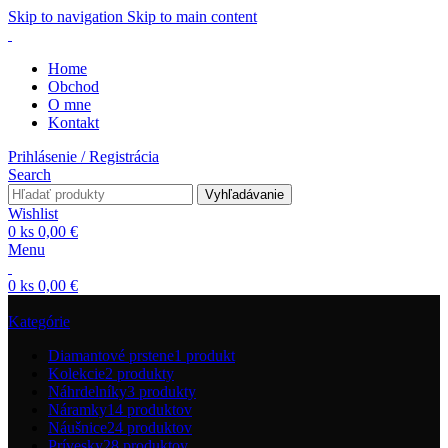
Skip to navigation
Skip to main content
Home
Obchod
O mne
Kontakt
Prihlásenie / Registrácia
Search
Vyhľadávanie
Wishlist
0
ks
0,00
€
Menu
0
ks
0,00
€
Kategórie
Diamantové prstene
1 produkt
Kolekcie
2 produkty
Náhrdelníky
3 produkty
Náramky
14 produktov
Náušnice
24 produktov
Prívesky
28 produktov