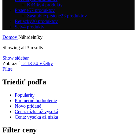
Krížiky
4 produkty
Prstene
57 produktov
Zásnubné prstene
23 produktov
Retiazky
20 produktov
Sety
4 produkty
Domov
Náhrdelníky
Sorted
Showing all 3 results
by
Show sidebar
popularity
Zobraziť
12
18
24
Všetky
Filtre
Triediť podľa
Popularity
Priemerné hodnotenie
Novo pridané
Cena: nízka až vysoká
Cena: vysoká až nízka
Filter ceny