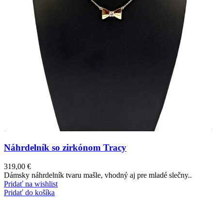
Náhrdelník so zirkónom Tracy
319,00
€
Dámsky náhrdelník tvaru mašle, vhodný aj pre mladé slečny..
Pridať na wishlist
Pridať do košíka