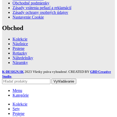
Obchodné podmienky
Zásady vrátenia peňazí a reklamácií
Zásady ochrany osobných údajov
Nastavenie Cookie
Obchod
Kolekcie
Náušnice
Prstene
Retiazky
Náhrdelníky
Náramky
K-DESIGN.SK
2023 Všetky práva vyhradené. CREATED BY
GBD Creative
Studio
.
Vyhľadávanie
Menu
Kategórie
Kolekcie
Sety
Prstene